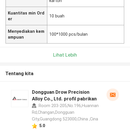
karton
Kuantitas min Ord
10 buah
er
Menyediakan kem
100*1000 pcs/bulan
ampuan
Lihat Lebih
Tentang kita
Dongguan Drow Precision
Alloy Co., Ltd. profil pabrikan
Room 203-205,No.196,Huannan
Rd,Changan,Dongguan
City,Guangdong 523000,China ,Cina
5.0