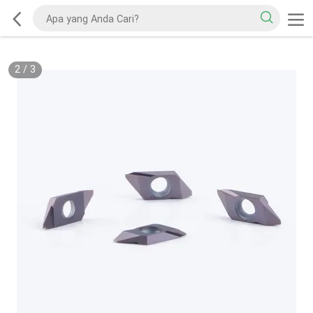
2
/
3