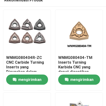
WNMG080404R-ZC
WNMG080404-TM
CNC Carbide Turning
Inserts Turning
Inserts yang
Karbida CNC yang
Digunakan dalam
dapat digantikan
Rumah
Mesin Baja Berkualitas
untuk bahan
mengirimkan
mengirimkan
Tinggi, Besi Cair,
nonferrous paduan
Paduan Suhu Tinggi,
suhu tinggi
permintaan
permintaan
Produk
dan Bahan Nonferrous
Tampilan VR