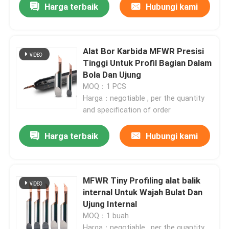
Harga terbaik
Hubungi kami
Alat Bor Karbida MFWR Presisi
Tinggi Untuk Profil Bagian Dalam
Bola Dan Ujung
MOQ：1 PCS
Harga：negotiable , per the quantity
and specification of order
Harga terbaik
Hubungi kami
MFWR Tiny Profiling alat balik
internal Untuk Wajah Bulat Dan
Ujung Internal
MOQ：1 buah
Harga：negotiable , per the quantity