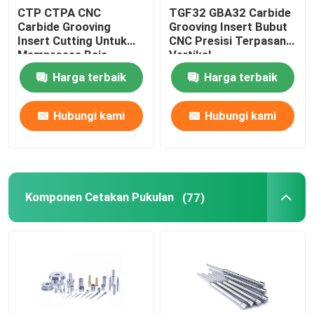
CTP CTPA CNC
TGF32 GBA32 Carbide
Carbide Grooving
Grooving Insert Bubut
Sisipan Pembalik PCD
Insert Cutting Untuk
CNC Presisi Terpasang
Memproses Baja
Vertikal
Bagian Kecil
Harga terbaik
Harga terbaik
Alat Pengeboran Karbida
Hubungi kami
Hubungi kami
Pemotong Penggilingan Akhir Karbida
Bilah Gergaji Karbida Padat
Komponen Cetakan Pukulan
(77)
Pemegang Alat CNC