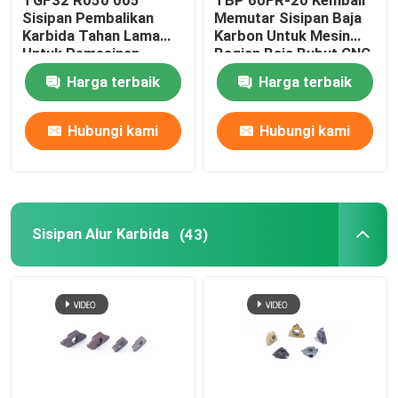
TGF32 R050 005
TBP 60FR-20 Kembali
Sisipan Pembalikan
Memutar Sisipan Baja
Karbida Tahan Lama
Karbon Untuk Mesin
Sisipan Alur Karbida
Untuk Pemesinan
Bagian Baja Bubut CNC
Grooving Bubut CNC
Harga terbaik
Harga terbaik
Komponen Cetakan Pukulan
Hubungi kami
Hubungi kami
Alat Bor Karbida
bahan tungsten karbida
Sisipan Alur Karbida
(43)
Sisipan Penggilingan Karbida
Sisipan Threading Karbida
Potong Sisipan