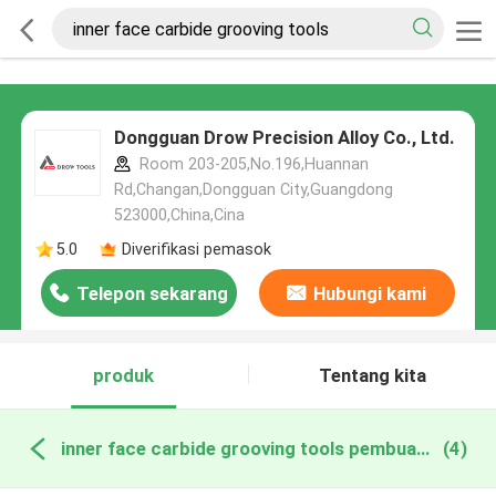
Dongguan Drow Precision Alloy Co., Ltd.
Room 203-205,No.196,Huannan
Rd,Changan,Dongguan City,Guangdong
523000,China,Cina
5.0
Diverifikasi pemasok
Telepon sekarang
Hubungi kami
produk
Tentang kita
inner face carbide grooving tools pembuatan online
(4)