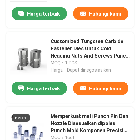
Harga terbaik
Hubungi kami
Customized Tungsten Carbide
Fastener Dies Untuk Cold
Heading Nuts And Screws Punch
Mold Components untuk
MOQ：1 PCS
Fastening Industry
Harga：Dapat dinegosiasikan
Harga terbaik
Hubungi kami
Rumah
Memperkuat mati Punch Pin Dan
Produk
Nozzle Disesuaikan dipoles
Punch Mold Komponen Precision
Mold Komponen
Tampilan VR
MOQ：1set