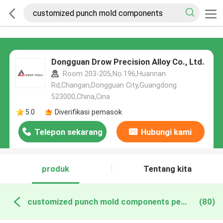
Dongguan Drow Precision Alloy Co., Ltd.
Room 203-205,No.196,Huannan
Rd,Changan,Dongguan City,Guangdong
523000,China,Cina
5.0
Diverifikasi pemasok
Telepon sekarang
Hubungi kami
produk
Tentang kita
customized punch mold components pembuatan online
(80)