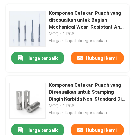
Komponen Cetakan Punch yang
disesuaikan untuk Bagian
Mechanical Wear-Resistant Anti-
Abrasive
MOQ：1 PCS
Harga：Dapat dinegosiasikan
Harga terbaik
Hubungi kami
Komponen Cetakan Punch yang
Disesuaikan untuk Stamping
Dingin Karbida Non-Standard Die
dengan Keakuratan Presisi
MOQ：1 PCS
Tinggi
Harga：Dapat dinegosiasikan
Harga terbaik
Hubungi kami