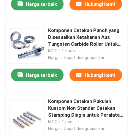
Harga terbaik
Hubungi kami
Komponen Cetakan Punch yang
Disesuaikan Ketahanan Aus
Tungsten Carbide Roller Untuk
Kawat Berusuk
MOQ：1 buah
Harga：Dapat dinegosiasikan
Harga terbaik
Hubungi kami
Komponen Cetakan Pukulan
Kustom Non Standar Cetakan
Stamping Dingin untuk Peralatan
Rumah Tangga Komunikasi
MOQ：1 pcs
Elektronik dan Otomotif
Harga：Dapat dinegosiasikan