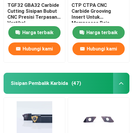
TGF32 GBA32 Carbide
CTP CTPA CNC
Cutting Sisipan Bubut
Carbide Grooving
CNC Presisi Terpasang
Insert Untuk
Vertikal
Memproses Baja
Bagian Kecil
Harga terbaik
Harga terbaik
Hubungi kami
Hubungi kami
Sisipan Pembalik Karbida
(47)