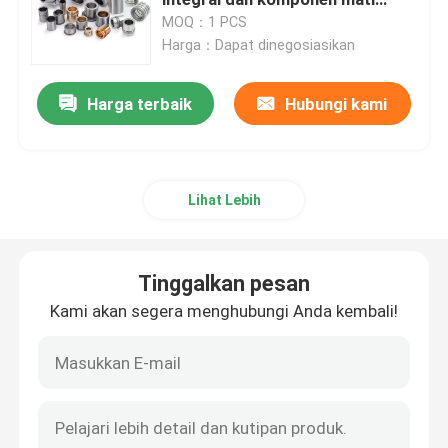
rongga gabungan
MOQ：1 PCS
Harga：Dapat dinegosiasikan
Sisipan Alur Karbida
Harga terbaik
Hubungi kami
Komponen Cetakan Pukulan
Alat Bor Karbida
Lihat Lebih
bahan tungsten karbida
Tinggalkan pesan
Sisipan Penggilingan Karbida
Kami akan segera menghubungi Anda kembali!
Sisipan Threading Karbida
Potong Sisipan