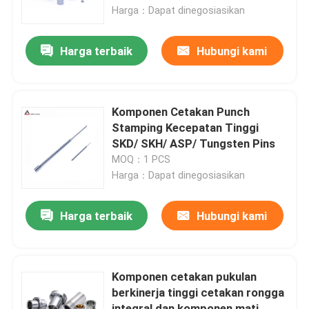
Harga：Dapat dinegosiasikan
Tentang kita
Harga terbaik
Hubungi kami
Wisata pabrik
Komponen Cetakan Punch
Kontrol kualitas
Stamping Kecepatan Tinggi
SKD/ SKH/ ASP/ Tungsten Pins
MOQ：1 PCS
Hubungi kami
Harga：Dapat dinegosiasikan
Quote request suatu
Harga terbaik
Hubungi kami
Sisipan Pemotong Karbida
Komponen cetakan pukulan
berkinerja tinggi cetakan rongga
Sisipan Pembalik Karbida
integral dan komponen mati