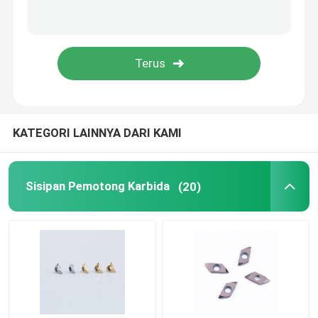
Sisipan Pembalik PCD
Alat Pengeboran Karbida
Pemotong Penggilingan Akhir Karbida
KATEGORI LAINNYA DARI KAMI
Bilah Gergaji Karbida Padat
Sisipan Pemotong Karbida
(20)
Pemegang Alat CNC