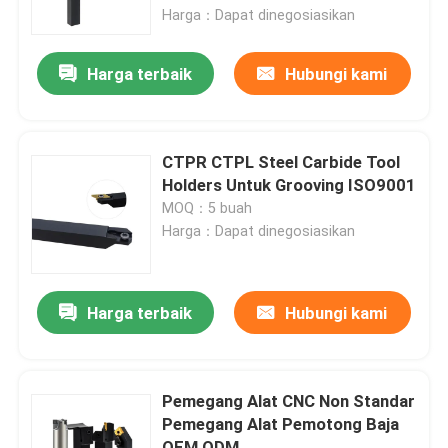
Harga：Dapat dinegosiasikan
Tentang kita
Harga terbaik
Hubungi kami
Wisata pabrik
CTPR CTPL Steel Carbide Tool
Kontrol kualitas
Holders Untuk Grooving ISO9001
MOQ：5 buah
Harga：Dapat dinegosiasikan
Hubungi kami
Quote request suatu
Harga terbaik
Hubungi kami
Sisipan Pemotong Karbida
Pemegang Alat CNC Non Standar
Pemegang Alat Pemotong Baja
Sisipan Pembalik Karbida
OEM ODM