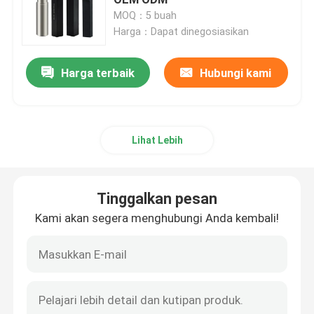
MOQ：5 buah
Harga：Dapat dinegosiasikan
Sisipan Alur Karbida
Harga terbaik
Hubungi kami
Komponen Cetakan Pukulan
Alat Bor Karbida
Lihat Lebih
bahan tungsten karbida
Tinggalkan pesan
Sisipan Penggilingan Karbida
Kami akan segera menghubungi Anda kembali!
Sisipan Threading Karbida
Potong Sisipan