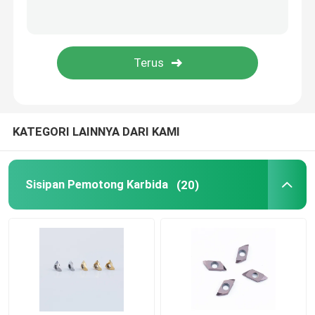
Sisipan Pembalik PCD
Alat Pengeboran Karbida
Pemotong Penggilingan Akhir Karbida
KATEGORI LAINNYA DARI KAMI
Bilah Gergaji Karbida Padat
Sisipan Pemotong Karbida
(20)
Pemegang Alat CNC