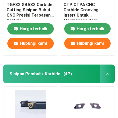
TGF32 GBA32 Carbide
CTP CTPA CNC
Cutting Sisipan Bubut
Carbide Grooving
CNC Presisi Terpasang
Insert Untuk
Vertikal
Memproses Baja
Bagian Kecil
Harga terbaik
Harga terbaik
Hubungi kami
Hubungi kami
Sisipan Pembalik Karbida
(47)