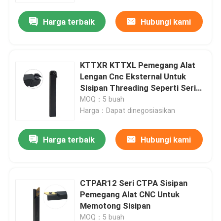
Harga terbaik
Hubungi kami
KTTXR KTTXL Pemegang Alat
Lengan Cnc Eksternal Untuk
Sisipan Threading Seperti Seri
TTX32
MOQ：5 buah
Harga：Dapat dinegosiasikan
Harga terbaik
Hubungi kami
Rumah
CTPAR12 Seri CTPA Sisipan
Produk
Pemegang Alat CNC Untuk
Memotong Sisipan
Tampilan VR
MOQ：5 buah