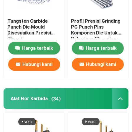
Sisipan Alur Karbida
Tungsten Carbide
Profil Presisi Grinding
Punch Die Mould
PG Punch Pins
Disesuaikan Presisi
Komponen Die Untuk
Komponen Cetakan Pukulan
Tinggi
Pekerjaan Stamping
Harga terbaik
Harga terbaik
Alat Bor Karbida
Hubungi kami
Hubungi kami
bahan tungsten karbida
Sisipan Penggilingan Karbida
Alat Bor Karbida
(34)
Sisipan Threading Karbida
Potong Sisipan