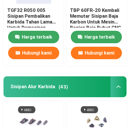
TGF32 R050 005
TBP 60FR-20 Kembali
Sisipan Pembalikan
Memutar Sisipan Baja
Karbida Tahan Lama
Karbon Untuk Mesin
Untuk Pemesinan
Bagian Baja Bubut CNC
Grooving Bubut CNC
Harga terbaik
Harga terbaik
Hubungi kami
Hubungi kami
Sisipan Alur Karbida
(43)
Rumah
Produk
Tampilan VR