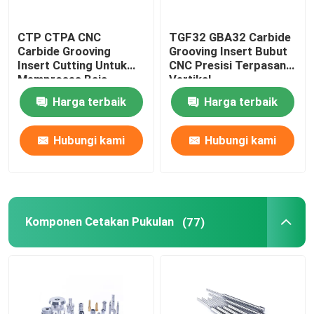
CTP CTPA CNC
TGF32 GBA32 Carbide
Tentang kita
Carbide Grooving
Grooving Insert Bubut
Insert Cutting Untuk
CNC Presisi Terpasang
Memproses Baja
Vertikal
Wisata pabrik
Bagian Kecil
Harga terbaik
Harga terbaik
Kontrol kualitas
Hubungi kami
Hubungi kami
Hubungi kami
Quote request suatu
Komponen Cetakan Pukulan
(77)
Sisipan Pemotong Karbida
Sisipan Pembalik Karbida