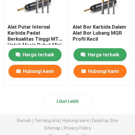
Sisipan Pembalik PCD
Alat Putar Internal
Alat Bor Karbida Dalam
Karbida Padat
Alat Bor Lubang MQR
Alat Pengeboran Karbida
Berkualitas Tinggi MTR
Profil Kecil
Untuk Mesin Bubut Mini
Pemotong Penggilingan Akhir Karbida
Harga terbaik
Harga terbaik
Hubungi kami
Hubungi kami
Bilah Gergaji Karbida Padat
Pemegang Alat CNC
Lihat Lebih
Rumah
Tentang kita
Hubungi kami
Desktop Site
Sitemap
Privacy Policy